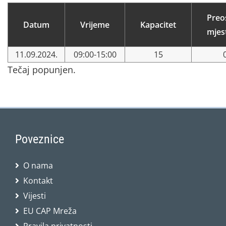
Preo
Datum
Vrijeme
Kapacitet
mjes
11.09.2024.
09:00-15:00
15
Tečaj popunjen.
Poveznice
O nama
Kontakt
Vijesti
EU CAP Mreža