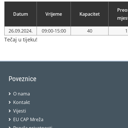
Preo
Datum
Vrijeme
Kapacitet
mjes
26.09.2024.
09:00-15:00
40
1
Tečaj u tijeku!
Poveznice
O nama
Kontakt
Vijesti
EU CAP Mreža