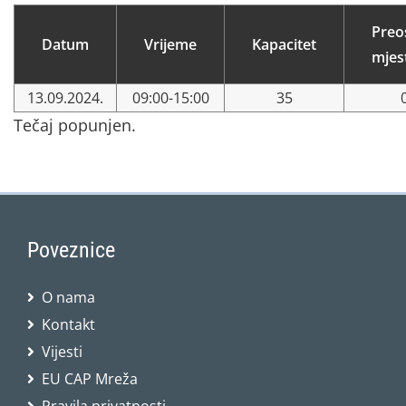
Preo
Datum
Vrijeme
Kapacitet
mjes
13.09.2024.
09:00-15:00
35
Tečaj popunjen.
Poveznice
O nama
Kontakt
Vijesti
EU CAP Mreža