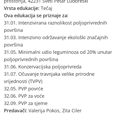
prostorija, 42231 Sveti Petar Ludbreški
Vrsta edukacije:
Tečaj
Ova edukacija se priznaje za:
31.01. Intenzivirana raznolikost poljoprivrednih
površina
31.03. Intenzivno održavanje ekološki značajnih
površina
31.05. Minimalni udio leguminoza od 20% unutar
poljoprivrednih površina
31.06. Konzervacijska poljoprivreda
31.07. Očuvanje travnjaka velike prirodne
vrijednosti (TVPV)
32.05. PVP povrće
32.06. PVP za voće
32.09. PVP za sjeme
Predavači:
Valerija Pokos, Zita Ciler