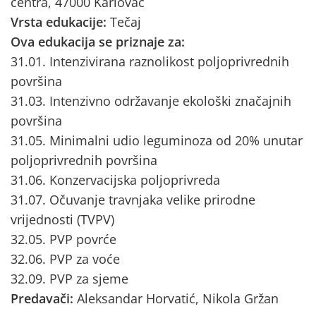
centra, 47000 Karlovac
Vrsta edukacije:
Tečaj
Ova edukacija se priznaje za:
31.01. Intenzivirana raznolikost poljoprivrednih
površina
31.03. Intenzivno održavanje ekološki značajnih
površina
31.05. Minimalni udio leguminoza od 20% unutar
poljoprivrednih površina
31.06. Konzervacijska poljoprivreda
31.07. Očuvanje travnjaka velike prirodne
vrijednosti (TVPV)
32.05. PVP povrće
32.06. PVP za voće
32.09. PVP za sjeme
Predavači:
Aleksandar Horvatić, Nikola Gržan