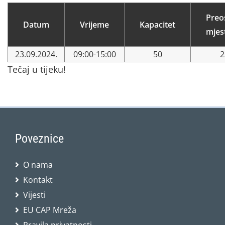
Preo
Datum
Vrijeme
Kapacitet
mjes
23.09.2024.
09:00-15:00
50
2
Tečaj u tijeku!
Poveznice
O nama
Kontakt
Vijesti
EU CAP Mreža