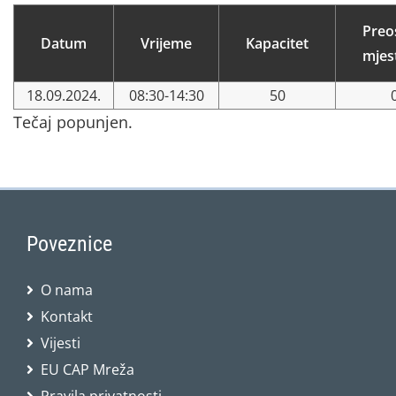
Preo
Datum
Vrijeme
Kapacitet
mjes
18.09.2024.
08:30-14:30
50
Tečaj popunjen.
Poveznice
O nama
Kontakt
Vijesti
EU CAP Mreža