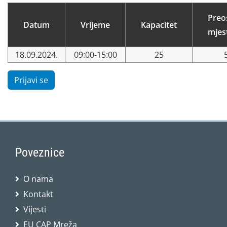
Preo
Datum
Vrijeme
Kapacitet
mjes
18.09.2024.
09:00-15:00
25
Prijavi se
Poveznice
O nama
Kontakt
Vijesti
EU CAP Mreža