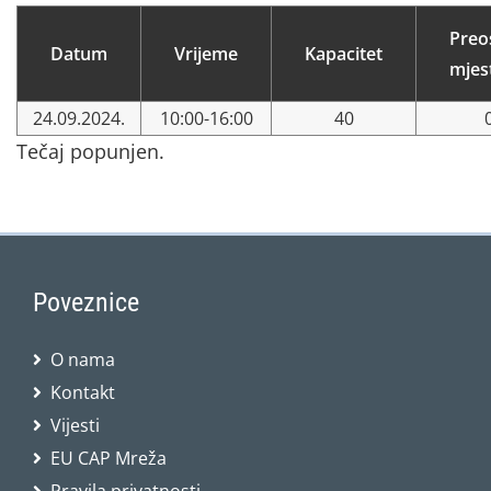
Preo
Datum
Vrijeme
Kapacitet
mjes
24.09.2024.
10:00-16:00
40
Tečaj popunjen.
Poveznice
O nama
Kontakt
Vijesti
EU CAP Mreža