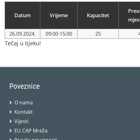
Preo
Datum
Vrijeme
Kapacitet
mjes
26.09.2024.
09:00-15:00
25
Tečaj u tijeku!
Poveznice
O nama
Kontakt
Vijesti
EU CAP Mreža