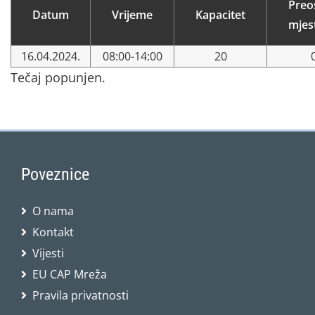
Preo
Datum
Vrijeme
Kapacitet
mjes
16.04.2024.
08:00-14:00
20
Tečaj popunjen.
Poveznice
O nama
Kontakt
Vijesti
EU CAP Mreža
Pravila privatnosti