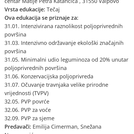
centar Matije Petra Katančića , 31550 Valpovo
Vrsta edukacije:
Tečaj
Ova edukacija se priznaje za:
31.01. Intenzivirana raznolikost poljoprivrednih
površina
31.03. Intenzivno održavanje ekološki značajnih
površina
31.05. Minimalni udio leguminoza od 20% unutar
poljoprivrednih površina
31.06. Konzervacijska poljoprivreda
31.07. Očuvanje travnjaka velike prirodne
vrijednosti (TVPV)
32.05. PVP povrće
32.06. PVP za voće
32.09. PVP za sjeme
Predavači:
Emilija Cimerman, Snežana