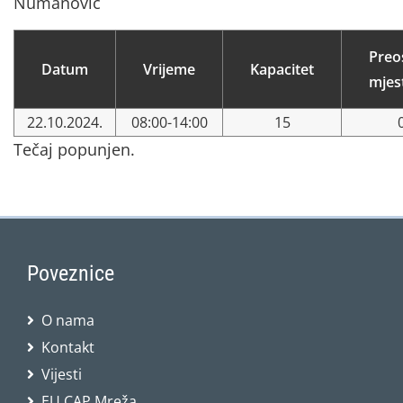
Numanović
Preo
Datum
Vrijeme
Kapacitet
mjes
22.10.2024.
08:00-14:00
15
Tečaj popunjen.
Poveznice
O nama
Kontakt
Vijesti
EU CAP Mreža