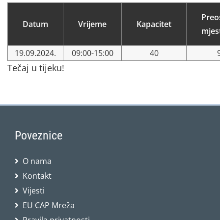
Preo
Datum
Vrijeme
Kapacitet
mjes
19.09.2024.
09:00-15:00
40
Tečaj u tijeku!
Poveznice
O nama
Kontakt
Vijesti
EU CAP Mreža