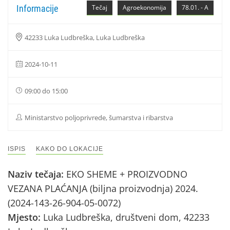
Informacije
Tečaj
Agroekonomija
78.01. - A
42233 Luka Ludbreška, Luka Ludbreška
2024-10-11
09:00 do 15:00
Ministarstvo poljoprivrede, šumarstva i ribarstva
ISPIS
KAKO DO LOKACIJE
Naziv tečaja:
EKO SHEME + PROIZVODNO
VEZANA PLAĆANJA (biljna proizvodnja) 2024.
(2024-143-26-904-05-0072)
Mjesto:
Luka Ludbreška, društveni dom, 42233