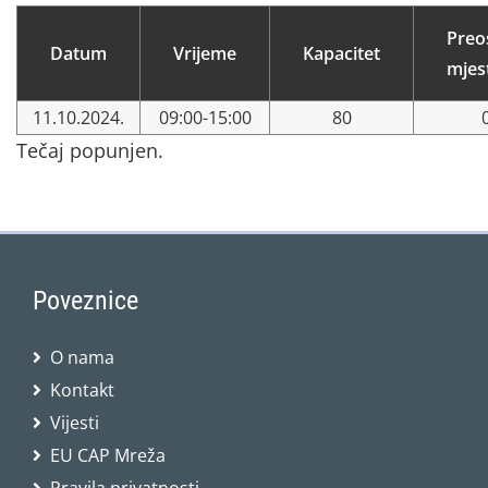
Preo
Datum
Vrijeme
Kapacitet
mjes
11.10.2024.
09:00-15:00
80
Tečaj popunjen.
Poveznice
O nama
Kontakt
Vijesti
EU CAP Mreža