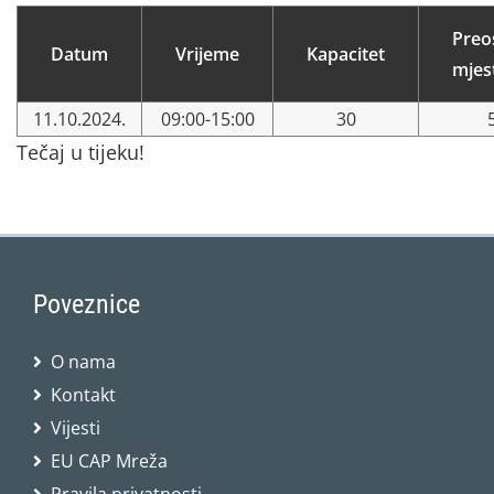
Preo
Datum
Vrijeme
Kapacitet
mjes
11.10.2024.
09:00-15:00
30
Tečaj u tijeku!
Poveznice
O nama
Kontakt
Vijesti
EU CAP Mreža