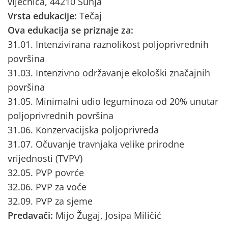
vijećnica, 44210 Sunja
Vrsta edukacije:
Tečaj
Ova edukacija se priznaje za:
31.01. Intenzivirana raznolikost poljoprivrednih
površina
31.03. Intenzivno održavanje ekološki značajnih
površina
31.05. Minimalni udio leguminoza od 20% unutar
poljoprivrednih površina
31.06. Konzervacijska poljoprivreda
31.07. Očuvanje travnjaka velike prirodne
vrijednosti (TVPV)
32.05. PVP povrće
32.06. PVP za voće
32.09. PVP za sjeme
Predavači:
Mijo Žugaj, Josipa Miličić