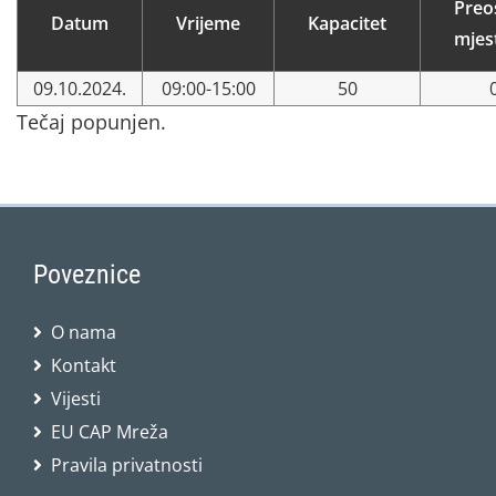
Preo
Datum
Vrijeme
Kapacitet
mjes
09.10.2024.
09:00-15:00
50
Tečaj popunjen.
Poveznice
O nama
Kontakt
Vijesti
EU CAP Mreža
Pravila privatnosti