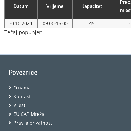
Preo
Datum
Vrijeme
Kapacitet
mjes
30.10.2024.
09:00-15:00
45
Tečaj popunjen.
Poveznice
O nama
Kontakt
Vijesti
EU CAP Mreža
Pravila privatnosti