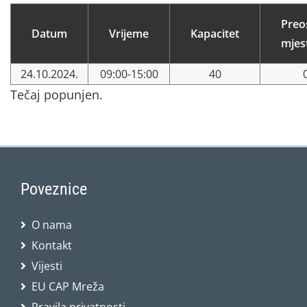
Preo
Datum
Vrijeme
Kapacitet
mjes
24.10.2024.
09:00-15:00
40
Tečaj popunjen.
Poveznice
O nama
Kontakt
Vijesti
EU CAP Mreža