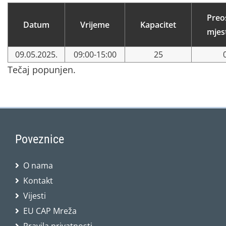
Preo
Datum
Vrijeme
Kapacitet
mjes
09.05.2025.
09:00-15:00
25
Tečaj popunjen.
Poveznice
O nama
Kontakt
Vijesti
EU CAP Mreža