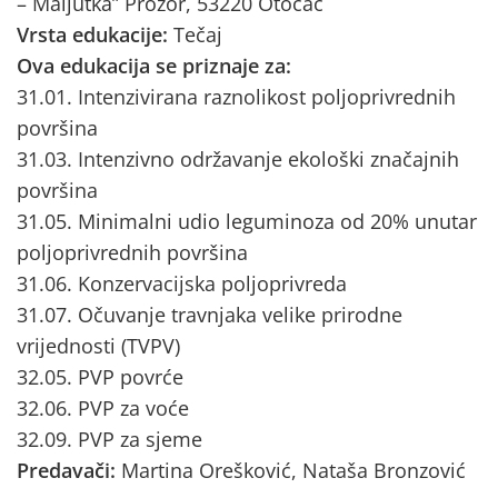
– Maljutka” Prozor, 53220 Otočac
Vrsta edukacije:
Tečaj
Ova edukacija se priznaje za:
31.01. Intenzivirana raznolikost poljoprivrednih
površina
31.03. Intenzivno održavanje ekološki značajnih
površina
31.05. Minimalni udio leguminoza od 20% unutar
poljoprivrednih površina
31.06. Konzervacijska poljoprivreda
31.07. Očuvanje travnjaka velike prirodne
vrijednosti (TVPV)
32.05. PVP povrće
32.06. PVP za voće
32.09. PVP za sjeme
Predavači:
Martina Orešković, Nataša Bronzović