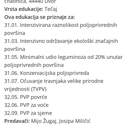
čitaonica, 44440 Dvor
Vrsta edukacije:
Tečaj
Ova edukacija se priznaje za:
31.01. Intenzivirana raznolikost poljoprivrednih
površina
31.03. Intenzivno održavanje ekološki značajnih
površina
31.05. Minimalni udio leguminoza od 20% unutar
poljoprivrednih površina
31.06. Konzervacijska poljoprivreda
31.07. Očuvanje travnjaka velike prirodne
vrijednosti (TVPV)
32.05. PVP povrće
32.06. PVP za voće
32.09. PVP za sjeme
Predavači:
Mijo Žugaj, Josipa Miličić