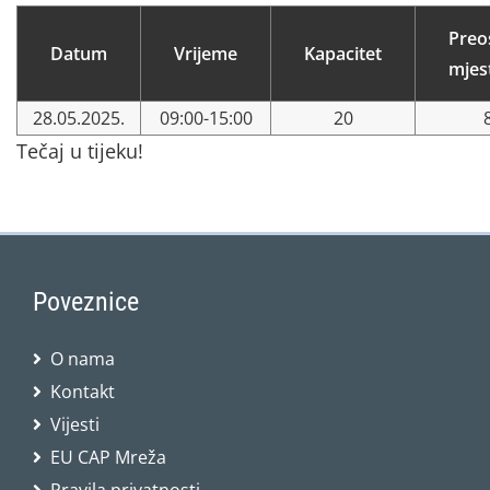
Preo
Datum
Vrijeme
Kapacitet
mjes
28.05.2025.
09:00-15:00
20
Tečaj u tijeku!
Poveznice
O nama
Kontakt
Vijesti
EU CAP Mreža