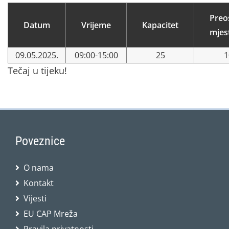
Preo
Datum
Vrijeme
Kapacitet
mjes
09.05.2025.
09:00-15:00
25
1
Tečaj u tijeku!
Poveznice
O nama
Kontakt
Vijesti
EU CAP Mreža