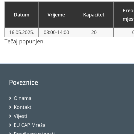
Preo
Datum
Vrijeme
Kapacitet
mjes
16.05.2025.
08:00-14:00
20
Tečaj popunjen.
Poveznice
O nama
Kontakt
Vijesti
EU CAP Mreža