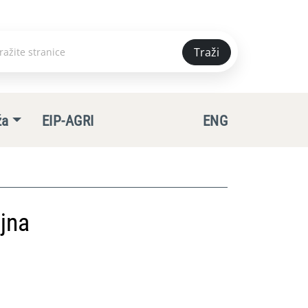
Traži
e
ža
EIP-AGRI
ENG
jna