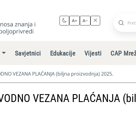
A+
A−
Pretraži
stranic
e
Savjetnici
Edukacije
Vijesti
CAP Mre
NO VEZANA PLAĆANJA (biljna proizvodnja) 2025.
VODNO VEZANA PLAĆANJA (bil