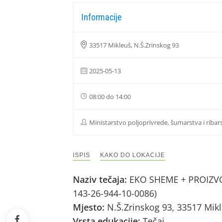
Informacije
33517 Mikleuš, N.Š.Zrinskog 93
2025-05-13
08:00 do 14:00
Ministarstvo poljoprivrede, šumarstva i ribar
ISPIS
KAKO DO LOKACIJE
Naziv tečaja:
EKO SHEME + PROIZVOD
143-26-944-10-0086)
Mjesto:
N.Š.Zrinskog 93, 33517 Mik
Vrsta edukacije:
Tečaj