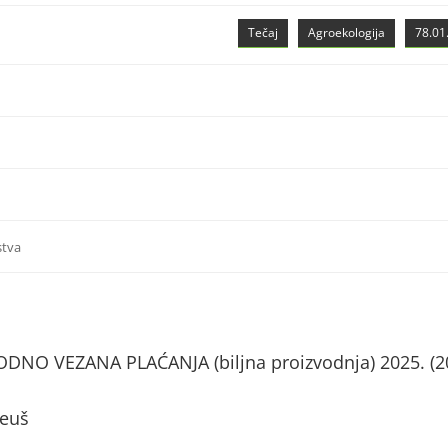
Tečaj
Agroekologija
78.01.
stva
NO VEZANA PLAĆANJA (biljna proizvodnja) 2025. (2
leuš