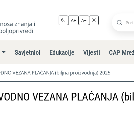
A+
A−
Pretraži
stranic
e
Savjetnici
Edukacije
Vijesti
CAP Mre
NO VEZANA PLAĆANJA (biljna proizvodnja) 2025.
VODNO VEZANA PLAĆANJA (bil