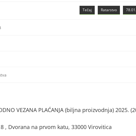
Tečaj
Ratarstvo
78.01.
8
stva
NO VEZANA PLAĆANJA (biljna proizvodnja) 2025. (2
18 , Dvorana na prvom katu, 33000 Virovitica