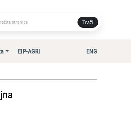
Traži
e
ža
EIP-AGRI
ENG
jna