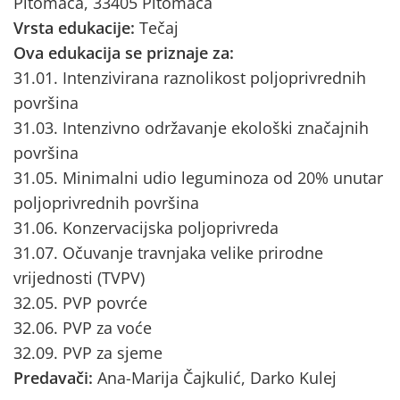
Pitomača, 33405 Pitomača
Vrsta edukacije:
Tečaj
Ova edukacija se priznaje za:
31.01. Intenzivirana raznolikost poljoprivrednih
površina
31.03. Intenzivno održavanje ekološki značajnih
površina
31.05. Minimalni udio leguminoza od 20% unutar
poljoprivrednih površina
31.06. Konzervacijska poljoprivreda
31.07. Očuvanje travnjaka velike prirodne
vrijednosti (TVPV)
32.05. PVP povrće
32.06. PVP za voće
32.09. PVP za sjeme
Predavači:
Ana-Marija Čajkulić, Darko Kulej