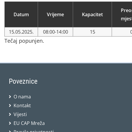
Preo
Datum
Vrijeme
Kapacitet
mjes
15.05.2025.
08:00-14:00
15
Tečaj popunjen.
Poveznice
O nama
Kontakt
Vijesti
EU CAP Mreža