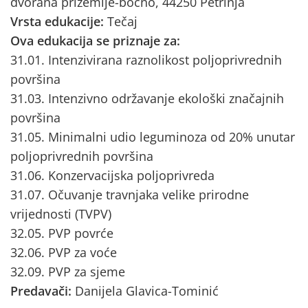
dvorana prizemlje-bočno, 44250 Petrinja
Vrsta edukacije:
Tečaj
Ova edukacija se priznaje za:
31.01. Intenzivirana raznolikost poljoprivrednih
površina
31.03. Intenzivno održavanje ekološki značajnih
površina
31.05. Minimalni udio leguminoza od 20% unutar
poljoprivrednih površina
31.06. Konzervacijska poljoprivreda
31.07. Očuvanje travnjaka velike prirodne
vrijednosti (TVPV)
32.05. PVP povrće
32.06. PVP za voće
32.09. PVP za sjeme
Predavači:
Danijela Glavica-Tominić