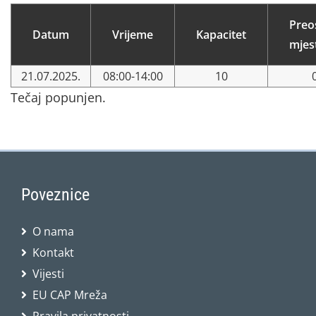
Preo
Datum
Vrijeme
Kapacitet
mjes
21.07.2025.
08:00-14:00
10
Tečaj popunjen.
Poveznice
O nama
Kontakt
Vijesti
EU CAP Mreža