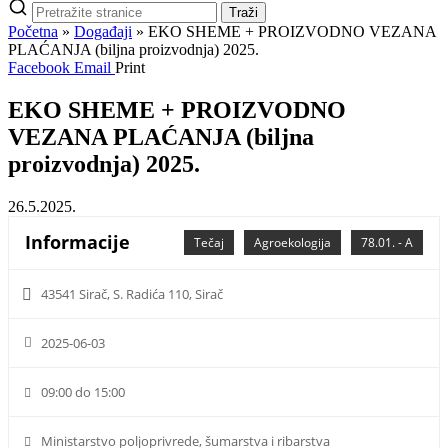
Pretraži
Traži
stranice
Početna
»
Događaji
»
EKO SHEME + PROIZVODNO VEZANA
PLAĆANJA (biljna proizvodnja) 2025.
Facebook
Email
Print
EKO SHEME + PROIZVODNO
VEZANA PLAĆANJA (biljna
proizvodnja) 2025.
26.5.2025.
Informacije
Tečaj
Agroekologija
78.01. - A
43541 Sirač, S. Radića 110, Sirač
2025-06-03
09:00 do 15:00
Ministarstvo poljoprivrede, šumarstva i ribarstva