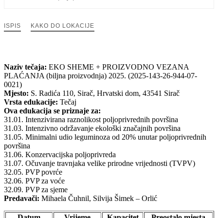
ISPIS
KAKO DO LOKACIJE
Naziv tečaja:
EKO SHEME + PROIZVODNO VEZANA
PLAĆANJA (biljna proizvodnja) 2025. (2025-143-26-944-07-
0021)
Mjesto:
S. Radića 110, Sirač, Hrvatski dom, 43541 Sirač
Vrsta edukacije:
Tečaj
Ova edukacija se priznaje za:
31.01. Intenzivirana raznolikost poljoprivrednih površina
31.03. Intenzivno održavanje ekološki značajnih površina
31.05. Minimalni udio leguminoza od 20% unutar poljoprivrednih
površina
31.06. Konzervacijska poljoprivreda
31.07. Očuvanje travnjaka velike prirodne vrijednosti (TVPV)
32.05. PVP povrće
32.06. PVP za voće
32.09. PVP za sjeme
Predavači:
Mihaela Čuhnil, Silvija Šimek – Orlić
Datum
Vrijeme
Kapacitet
Preostalo mjesta