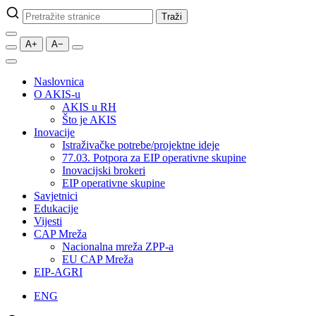
Pretraži
Traži
stranice
A+
A−
Naslovnica
O AKIS-u
AKIS u RH
Što je AKIS
Inovacije
Istraživačke potrebe/projektne ideje
77.03. Potpora za EIP operativne skupine
Inovacijski brokeri
EIP operativne skupine
Savjetnici
Edukacije
Vijesti
CAP Mreža
Nacionalna mreža ZPP-a
EU CAP Mreža
EIP-AGRI
ENG