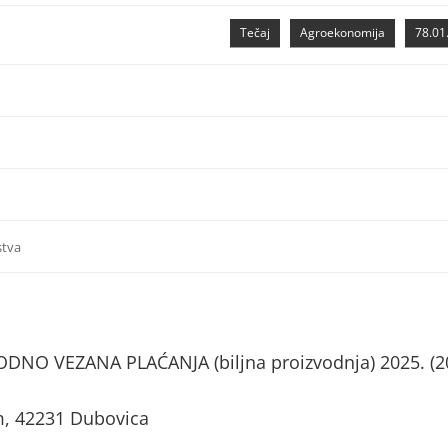
Tečaj
Agroekonomija
78.01.
stva
NO VEZANA PLAĆANJA (biljna proizvodnja) 2025. (2
m, 42231 Dubovica