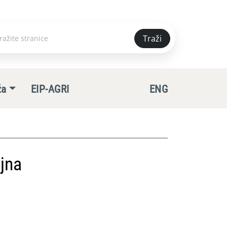
Traži
e
ža
EIP-AGRI
ENG
jna