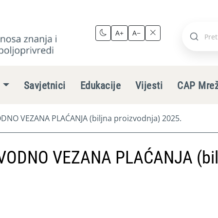
A+
A−
Pretraži
stranic
e
Savjetnici
Edukacije
Vijesti
CAP Mre
NO VEZANA PLAĆANJA (biljna proizvodnja) 2025.
VODNO VEZANA PLAĆANJA (bil