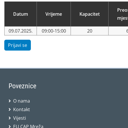
Preo
Datum
Vrijeme
Kapacitet
mjes
09.07.2025.
09:00-15:00
20
Prijavi se
Poveznice
O nama
Kontakt
Vijesti
EU CAP Mreža