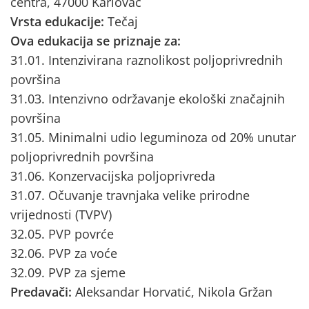
centra, 47000 Karlovac
Vrsta edukacije:
Tečaj
Ova edukacija se priznaje za:
31.01. Intenzivirana raznolikost poljoprivrednih
površina
31.03. Intenzivno održavanje ekološki značajnih
površina
31.05. Minimalni udio leguminoza od 20% unutar
poljoprivrednih površina
31.06. Konzervacijska poljoprivreda
31.07. Očuvanje travnjaka velike prirodne
vrijednosti (TVPV)
32.05. PVP povrće
32.06. PVP za voće
32.09. PVP za sjeme
Predavači:
Aleksandar Horvatić, Nikola Gržan