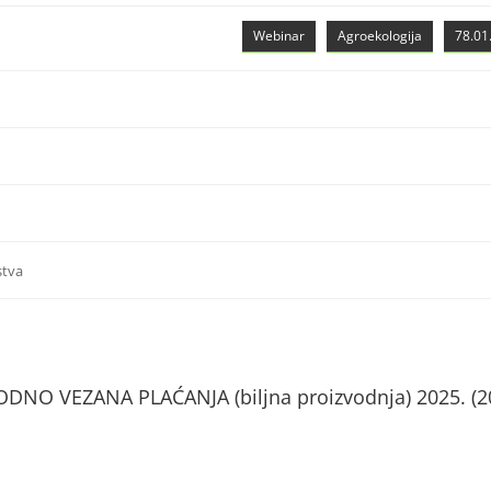
Webinar
Agroekologija
78.01.
stva
NO VEZANA PLAĆANJA (biljna proizvodnja) 2025. (2