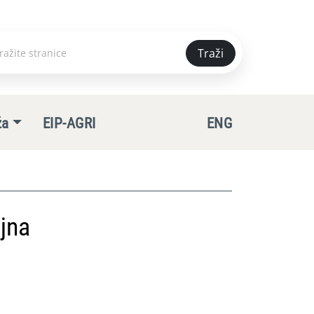
Traži
e
ža
EIP-AGRI
ENG
jna