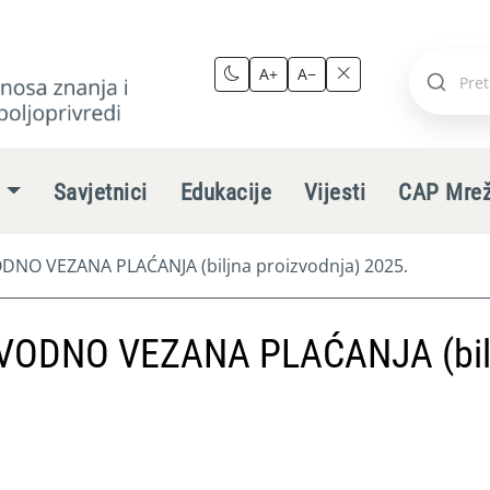
A+
A−
Pretraži
stranic
e
Savjetnici
Edukacije
Vijesti
CAP Mre
NO VEZANA PLAĆANJA (biljna proizvodnja) 2025.
VODNO VEZANA PLAĆANJA (bil