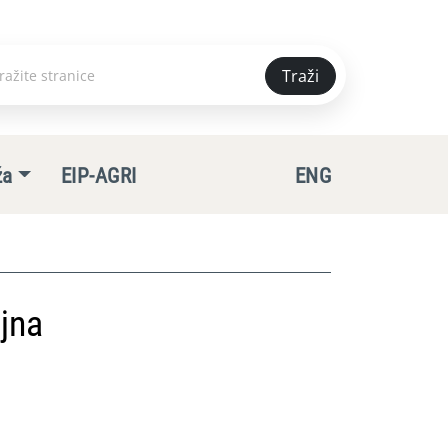
Traži
e
ža
EIP-AGRI
ENG
jna