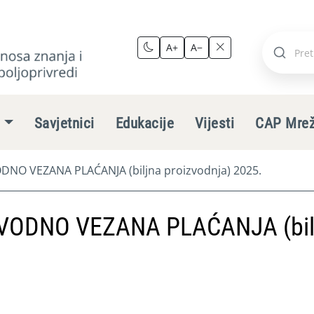
A+
A−
Pretraži
stranic
e
Savjetnici
Edukacije
Vijesti
CAP Mre
NO VEZANA PLAĆANJA (biljna proizvodnja) 2025.
VODNO VEZANA PLAĆANJA (bil