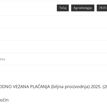
Tečaj
Agroekologija
78.01.
stva
NO VEZANA PLAĆANJA (biljna proizvodnja) 2025. (2
Voćin