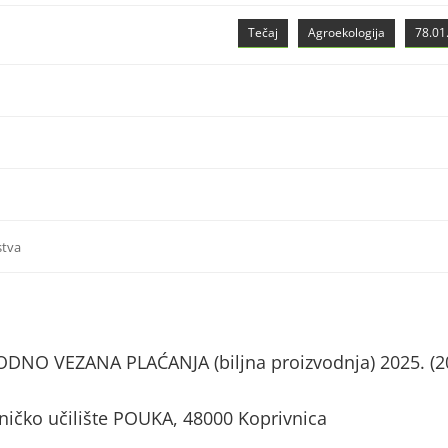
Tečaj
Agroekologija
78.01.
stva
NO VEZANA PLAĆANJA (biljna proizvodnja) 2025. (2
tničko učilište POUKA, 48000 Koprivnica