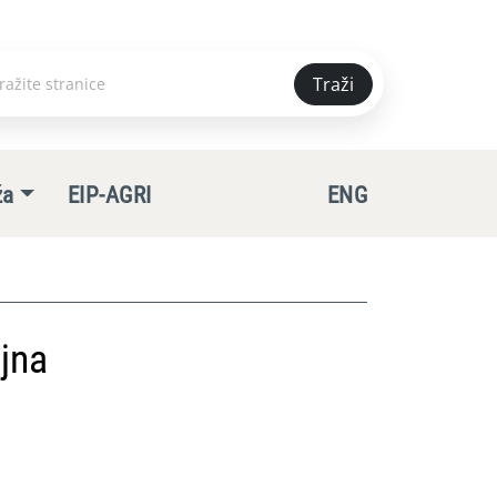
Traži
e
ža
EIP-AGRI
ENG
jna