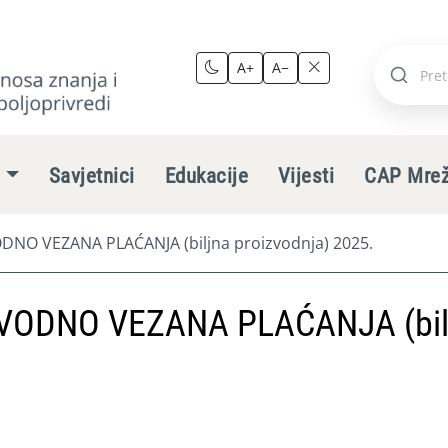
A+
A−
Pretraži
stranic
e
Savjetnici
Edukacije
Vijesti
CAP Mre
NO VEZANA PLAĆANJA (biljna proizvodnja) 2025.
VODNO VEZANA PLAĆANJA (bil