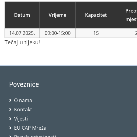
Preo
Datum
Vrijeme
Kapacitet
mjes
14.07.2025.
09:00-15:00
15
Tečaj u tijeku!
Poveznice
O nama
Kontakt
Vijesti
EU CAP Mreža