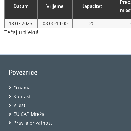
Preo
Datum
Vrijeme
Kapacitet
mjes
18.07.2025.
08:00-14:00
20
Tečaj u tijeku!
Poveznice
O nama
Kontakt
Vijesti
EU CAP Mreža
Pravila privatnosti