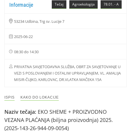
Informacije
Tečaj
Agroekologija
78.01. - A
53234 Udbina, Trg sv. Lucije 7
2025-06-22
08:30 do 14:30
PRIVATNA SAVJETODAVNA SLUŽBA, OBRT ZA SAVJETOVANJE U
VEZI S POSLOVANJEM I OSTALIM UPRAVLJANJEM, VL. AMALIJA
MISIR-ČUJKO, KARLOVAC, DR.VLATKA MAČEKA 15A
ISPIS
KAKO DO LOKACIJE
Naziv tečaja:
EKO SHEME + PROIZVODNO
VEZANA PLAĆANJA (biljna proizvodnja) 2025.
(2025-143-26-944-09-0054)