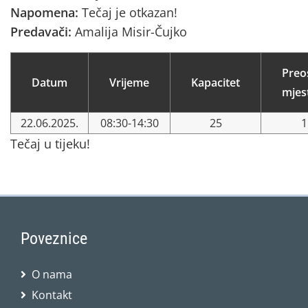
Napomena:
Tečaj je otkazan!
Predavači:
Amalija Misir-Čujko
Preo
Datum
Vrijeme
Kapacitet
mjes
22.06.2025.
08:30-14:30
25
1
Tečaj u tijeku!
Poveznice
O nama
Kontakt