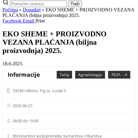
Pretraži
Traži
stranice
Početna
»
Događaji
»
EKO SHEME + PROIZVODNO VEZANA
PLAĆANJA (biljna proizvodnja) 2025.
Facebook
Email
Print
EKO SHEME + PROIZVODNO
VEZANA PLAĆANJA (biljna
proizvodnja) 2025.
18.6.2025.
Informacije
Tečaj
Agroekologija
78.01. - A
53234 Udbina, Trg sv. Lucije 5
2025-06-27
09:00 do 15:00
Ministarstvo poljoprivrede, šumarstva i ribarstva