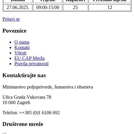
27.06.2025.
09:00-15:00
25
12
Prijavi se
Poveznice
O nama
Kontakt
Vijesti
EU CAP Mreža
Pravila privatnosti
Kontaktirajte nas
Ministarstvo poljoprivrede, šumarstva i ribarstva
Ulica Grada Vukovara 78
10 000 Zagreb
Telefon: ++385 (0)1 6106 692
Društvene mreže