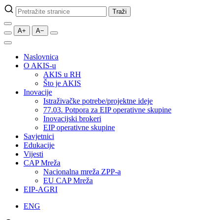
Pretraži
Traži
stranice
A+
A−
Naslovnica
O AKIS-u
AKIS u RH
Što je AKIS
Inovacije
Istraživačke potrebe/projektne ideje
77.03. Potpora za EIP operativne skupine
Inovacijski brokeri
EIP operativne skupine
Savjetnici
Edukacije
Vijesti
CAP Mreža
Nacionalna mreža ZPP-a
EU CAP Mreža
EIP-AGRI
ENG