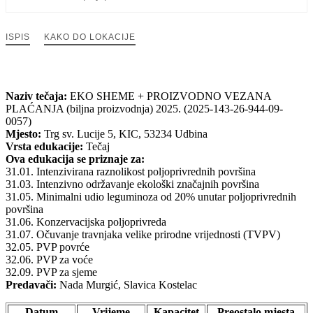
ISPIS
KAKO DO LOKACIJE
Naziv tečaja:
EKO SHEME + PROIZVODNO VEZANA
PLAĆANJA (biljna proizvodnja) 2025. (2025-143-26-944-09-
0057)
Mjesto:
Trg sv. Lucije 5, KIC, 53234 Udbina
Vrsta edukacije:
Tečaj
Ova edukacija se priznaje za:
31.01. Intenzivirana raznolikost poljoprivrednih površina
31.03. Intenzivno održavanje ekološki značajnih površina
31.05. Minimalni udio leguminoza od 20% unutar poljoprivrednih
površina
31.06. Konzervacijska poljoprivreda
31.07. Očuvanje travnjaka velike prirodne vrijednosti (TVPV)
32.05. PVP povrće
32.06. PVP za voće
32.09. PVP za sjeme
Predavači:
Nada Murgić, Slavica Kostelac
Datum
Vrijeme
Kapacitet
Preostalo mjesta