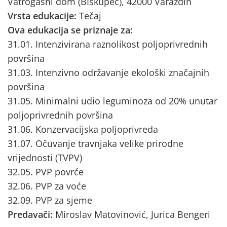
Vatrogasni dom (BIškupec), 42000 Varaždin
Vrsta edukacije:
Tečaj
Ova edukacija se priznaje za:
31.01. Intenzivirana raznolikost poljoprivrednih
površina
31.03. Intenzivno održavanje ekološki značajnih
površina
31.05. Minimalni udio leguminoza od 20% unutar
poljoprivrednih površina
31.06. Konzervacijska poljoprivreda
31.07. Očuvanje travnjaka velike prirodne
vrijednosti (TVPV)
32.05. PVP povrće
32.06. PVP za voće
32.09. PVP za sjeme
Predavači:
Miroslav Matovinović, Jurica Bengeri