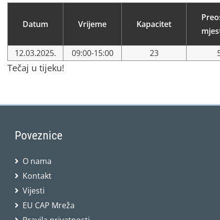
Preo
Datum
Vrijeme
Kapacitet
mjes
12.03.2025.
09:00-15:00
23
Tečaj u tijeku!
Poveznice
O nama
Kontakt
Vijesti
EU CAP Mreža