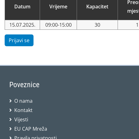
Preo
Datum
Vrijeme
Kapacitet
mjes
15.07.2025.
09:00-15:00
30
1
Prijavi se
Poveznice
O nama
Kontakt
Vijesti
EU CAP Mreža
Pravila privatnosti