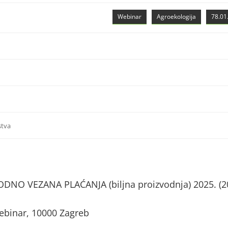
Webinar
Agroekologija
78.01.
stva
NO VEZANA PLAĆANJA (biljna proizvodnja) 2025. (2
ebinar, 10000 Zagreb