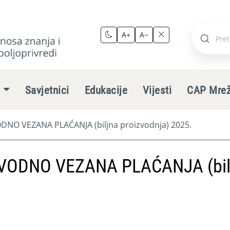
A+
A−
Pretraži
stranic
e
Savjetnici
Edukacije
Vijesti
CAP Mre
NO VEZANA PLAĆANJA (biljna proizvodnja) 2025.
VODNO VEZANA PLAĆANJA (bil