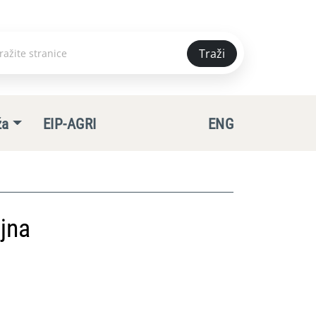
Traži
e
ža
EIP-AGRI
ENG
jna