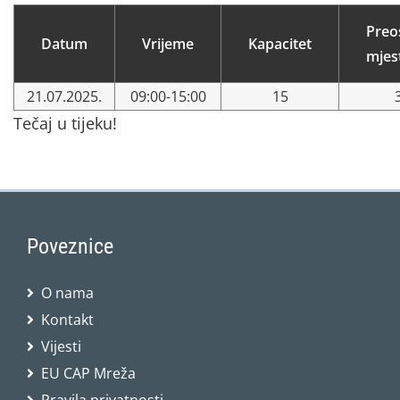
Preo
Datum
Vrijeme
Kapacitet
mjes
21.07.2025.
09:00-15:00
15
Tečaj u tijeku!
Poveznice
O nama
Kontakt
Vijesti
EU CAP Mreža