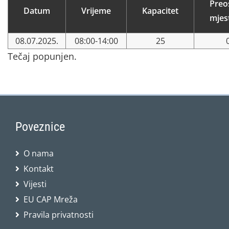
Preo
Datum
Vrijeme
Kapacitet
mjes
08.07.2025.
08:00-14:00
25
Tečaj popunjen.
Poveznice
O nama
Kontakt
Vijesti
EU CAP Mreža
Pravila privatnosti