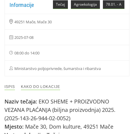
Informacije
Tečaj
Agroekologija
78.01. - A
49251 Mače, Mače 30
2025-07-08
08:00 do 14:00
Ministarstvo poljoprivrede, šumarstva i ribarstva
ISPIS
KAKO DO LOKACIJE
Naziv tečaja:
EKO SHEME + PROIZVODNO
VEZANA PLAĆANJA (biljna proizvodnja) 2025.
(2025-143-26-944-02-0052)
Mjesto:
Mače 30, Dom kulture, 49251 Mače