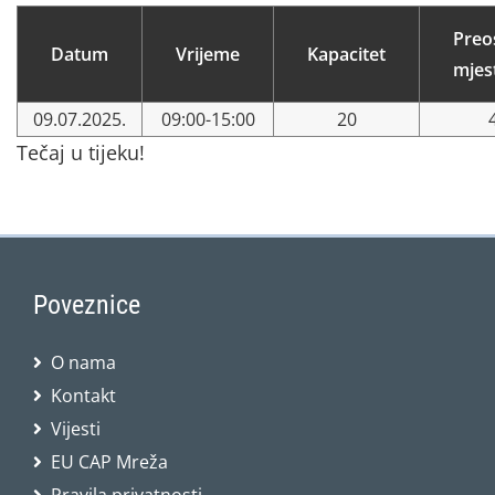
Preo
Datum
Vrijeme
Kapacitet
mjes
09.07.2025.
09:00-15:00
20
Tečaj u tijeku!
Poveznice
O nama
Kontakt
Vijesti
EU CAP Mreža