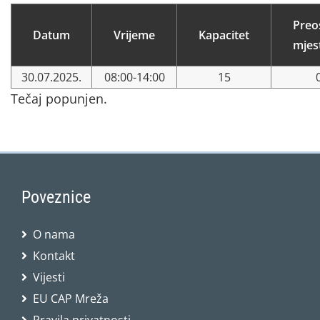
Preo
Datum
Vrijeme
Kapacitet
mjes
30.07.2025.
08:00-14:00
15
Tečaj popunjen.
Poveznice
O nama
Kontakt
Vijesti
EU CAP Mreža