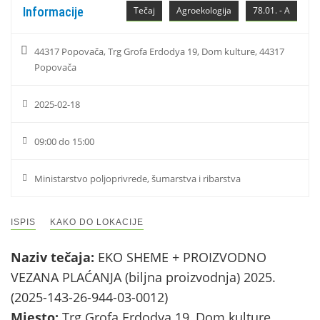
Informacije
Tečaj
Agroekologija
78.01. - A
44317 Popovača, Trg Grofa Erdodya 19, Dom kulture, 44317
Popovača
2025-02-18
09:00 do 15:00
Ministarstvo poljoprivrede, šumarstva i ribarstva
ISPIS
KAKO DO LOKACIJE
Naziv tečaja:
EKO SHEME + PROIZVODNO
VEZANA PLAĆANJA (biljna proizvodnja) 2025.
(2025-143-26-944-03-0012)
Mjesto:
Trg Grofa Erdodya 19, Dom kulture,