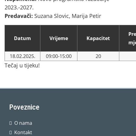
2023.-2027.
Predavači:
Suzana Slovic, Marija Petir
Pr
Datum
Vrijeme
Kapacitet
mj
18.02.2025.
09:00-15:00
20
Tečaj u tijeku!
Poveznice
O nama
Kontakt