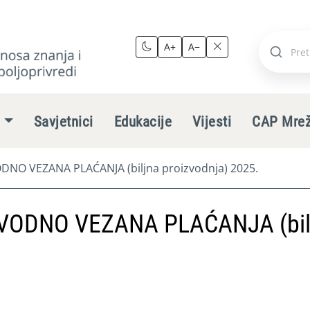
A+
A−
Pretraži
stranic
e
Savjetnici
Edukacije
Vijesti
CAP Mre
NO VEZANA PLAĆANJA (biljna proizvodnja) 2025.
VODNO VEZANA PLAĆANJA (bil