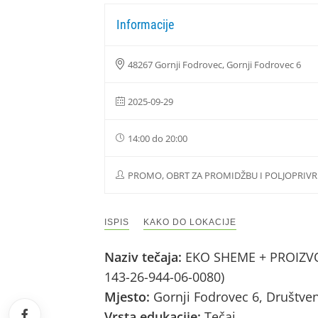
Informacije
48267 Gornji Fodrovec, Gornji Fodrovec 6
2025-09-29
14:00 do 20:00
PROMO, OBRT ZA PROMIDŽBU I POLJOPRIVRE
ISPIS
KAKO DO LOKACIJE
Naziv tečaja:
EKO SHEME + PROIZVOD
143-26-944-06-0080)
Mjesto:
Gornji Fodrovec 6, Društve
Vrsta edukacije:
Tečaj