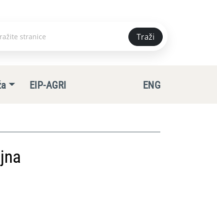
Traži
e
ža
EIP-AGRI
ENG
jna