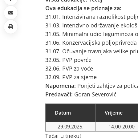
Ova edukacija se priznaje za:
31.01. Intenzivirana raznolikost pol
31.03. Intenzivno održavanje ekološ
31.05. Minimalni udio leguminoza o
31.06. Konzervacijska poljoprivreda
31.07. Očuvanje travnjaka velike pri
32.05. PVP povrće
32.06. PVP za voće
32.09. PVP za sjeme
Napomena:
Ponjeti zahtjev za potic
Predavači:
Goran Severović
Datum
Vrijeme
29.09.2025.
14:00-20:00
Tečaj u tijeku!