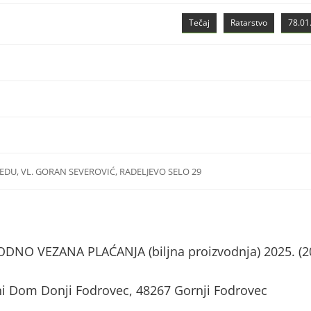
Tečaj
Ratarstvo
78.01.
DU, VL. GORAN SEVEROVIĆ, RADELJEVO SELO 29
NO VEZANA PLAĆANJA (biljna proizvodnja) 2025. (2
ni Dom Donji Fodrovec, 48267 Gornji Fodrovec