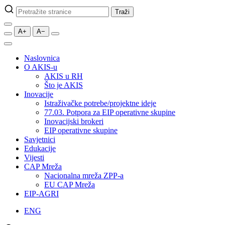
Pretraži
Traži
stranice
A+
A−
Naslovnica
O AKIS-u
AKIS u RH
Što je AKIS
Inovacije
Istraživačke potrebe/projektne ideje
77.03. Potpora za EIP operativne skupine
Inovacijski brokeri
EIP operativne skupine
Savjetnici
Edukacije
Vijesti
CAP Mreža
Nacionalna mreža ZPP-a
EU CAP Mreža
EIP-AGRI
ENG