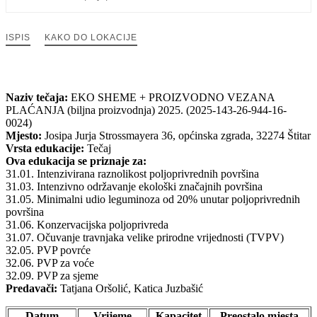
ISPIS
KAKO DO LOKACIJE
Naziv tečaja:
EKO SHEME + PROIZVODNO VEZANA
PLAĆANJA (biljna proizvodnja) 2025. (2025-143-26-944-16-
0024)
Mjesto:
Josipa Jurja Strossmayera 36, općinska zgrada, 32274 Štitar
Vrsta edukacije:
Tečaj
Ova edukacija se priznaje za:
31.01. Intenzivirana raznolikost poljoprivrednih površina
31.03. Intenzivno održavanje ekološki značajnih površina
31.05. Minimalni udio leguminoza od 20% unutar poljoprivrednih
površina
31.06. Konzervacijska poljoprivreda
31.07. Očuvanje travnjaka velike prirodne vrijednosti (TVPV)
32.05. PVP povrće
32.06. PVP za voće
32.09. PVP za sjeme
Predavači:
Tatjana Oršolić, Katica Juzbašić
Datum
Vrijeme
Kapacitet
Preostalo mjesta