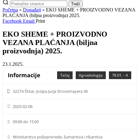
Pretraži
Traži
stranice
Početna
»
Događaji
»
EKO SHEME + PROIZVODNO VEZANA
PLAĆANJA (biljna proizvodnja) 2025.
Facebook
Email
Print
EKO SHEME + PROIZVODNO
VEZANA PLAĆANJA (biljna
proizvodnja) 2025.
23.1.2025.
Informacije
Tečaj
Agroekologija
78.01. - A
32274 Štitar, Josipa Jurja Strossmayera 36
2025-02-06
09:00 do 15:00
Ministarstvo poljoprivrede, šumarstva i ribarstva