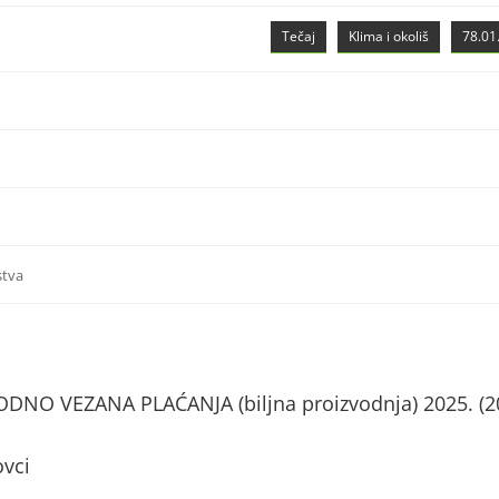
Tečaj
Klima i okoliš
78.01.
stva
NO VEZANA PLAĆANJA (biljna proizvodnja) 2025. (2
ovci