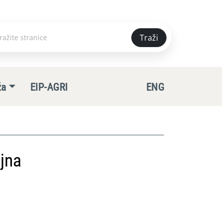
Traži
e
ža
EIP-AGRI
ENG
jna