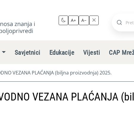
A+
A−
Pretraži
stranic
e
Savjetnici
Edukacije
Vijesti
CAP Mre
NO VEZANA PLAĆANJA (biljna proizvodnja) 2025.
VODNO VEZANA PLAĆANJA (bil