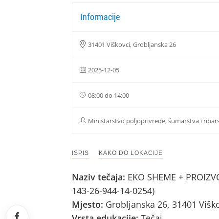
Informacije
31401 Viškovci, Grobljanska 26
2025-12-05
08:00 do 14:00
Ministarstvo poljoprivrede, šumarstva i ribar
ISPIS
KAKO DO LOKACIJE
Naziv tečaja:
EKO SHEME + PROIZVOD
143-26-944-14-0254)
Mjesto:
Grobljanska 26, 31401 Višk
Vrsta edukacije:
Tečaj