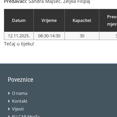
Predavači:
Sandra Majsec, Željka Filipaj
Preo
Datum
Vrijeme
Kapacitet
mjes
12.11.2025.
08:30-14:30
30
Tečaj u tijeku!
Poveznice
O nama
Kontakt
Vijesti
EU CAP Mreža