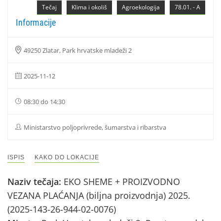
Tečaj
Klima i okoliš
Agroekologija
78.01. - A
Informacije
49250 Zlatar, Park hrvatske mladeži 2
2025-11-12
08:30 do 14:30
Ministarstvo poljoprivrede, šumarstva i ribarstva
ISPIS
KAKO DO LOKACIJE
Naziv tečaja:
EKO SHEME + PROIZVODNO
VEZANA PLAĆANJA (biljna proizvodnja) 2025.
(2025-143-26-944-02-0076)