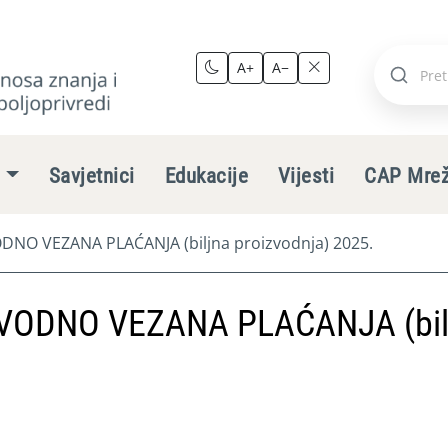
A+
A−
Pretraži
stranic
e
Savjetnici
Edukacije
Vijesti
CAP Mre
NO VEZANA PLAĆANJA (biljna proizvodnja) 2025.
VODNO VEZANA PLAĆANJA (bil