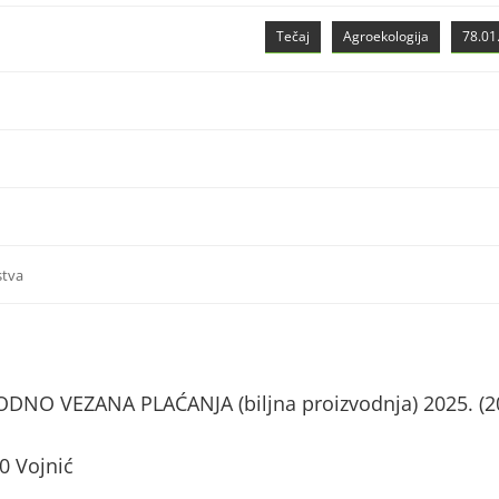
Tečaj
Agroekologija
78.01.
stva
NO VEZANA PLAĆANJA (biljna proizvodnja) 2025. (2
0 Vojnić