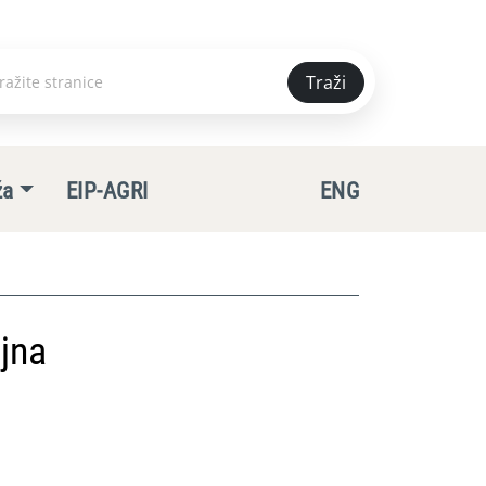
Traži
e
ža
EIP-AGRI
ENG
jna