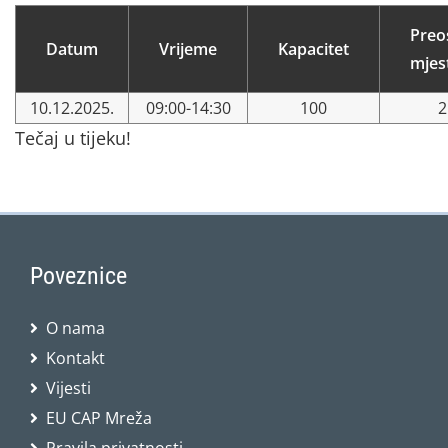
Preo
Datum
Vrijeme
Kapacitet
mjes
10.12.2025.
09:00-14:30
100
2
Tečaj u tijeku!
Poveznice
O nama
Kontakt
Vijesti
EU CAP Mreža