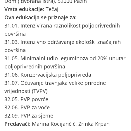
Dom ( dvorana Istra), 52000 Pazin
Vrsta edukacije:
Tečaj
Ova edukacija se priznaje za:
31.01. Intenzivirana raznolikost poljoprivrednih
površina
31.03. Intenzivno održavanje ekološki značajnih
površina
31.05. Minimalni udio leguminoza od 20% unutar
poljoprivrednih površina
31.06. Konzervacijska poljoprivreda
31.07. Očuvanje travnjaka velike prirodne
vrijednosti (TVPV)
32.05. PVP povrće
32.06. PVP za voće
32.09. PVP za sjeme
Predavači:
Marina Kocijančić, Zrinka Krpan