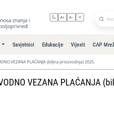
A+
A−
Pretraži
stranic
e
Savjetnici
Edukacije
Vijesti
CAP Mre
NO VEZANA PLAĆANJA (biljna proizvodnja) 2025.
VODNO VEZANA PLAĆANJA (bil