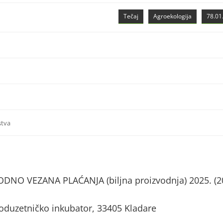
Tečaj
Agroekologija
78.01.
stva
NO VEZANA PLAĆANJA (biljna proizvodnja) 2025. (2
 Poduzetničko inkubator, 33405 Kladare