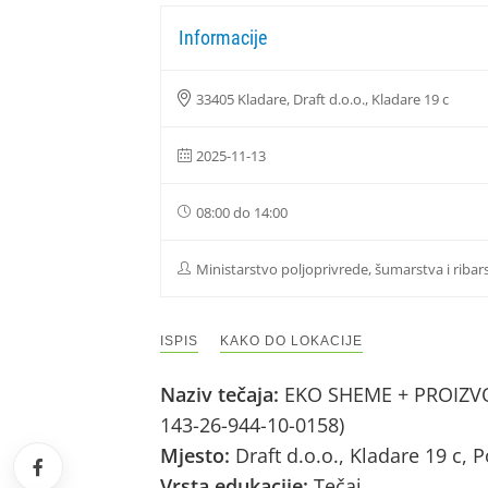
Informacije
33405 Kladare, Draft d.o.o., Kladare 19 c
2025-11-13
08:00 do 14:00
Ministarstvo poljoprivrede, šumarstva i ribar
ISPIS
KAKO DO LOKACIJE
Naziv tečaja:
EKO SHEME + PROIZVOD
143-26-944-10-0158)
Mjesto:
Draft d.o.o., Kladare 19 c,
Vrsta edukacije:
Tečaj