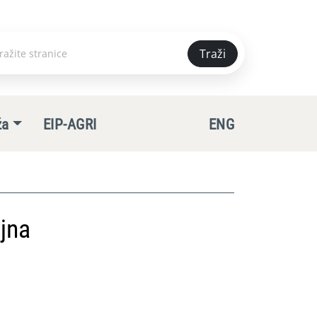
Traži
e
ža
EIP-AGRI
ENG
jna