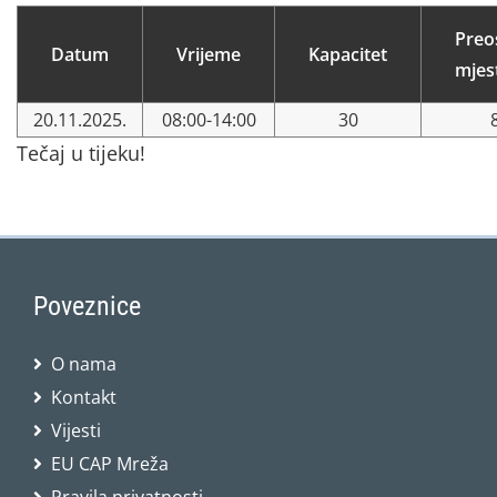
Preo
Datum
Vrijeme
Kapacitet
mjes
20.11.2025.
08:00-14:00
30
Tečaj u tijeku!
Poveznice
O nama
Kontakt
Vijesti
EU CAP Mreža